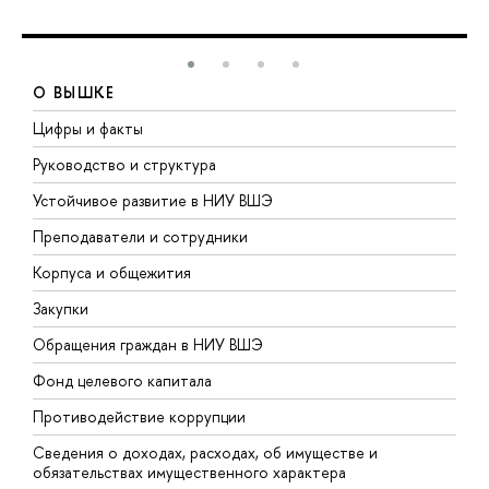
О ВЫШКЕ
Цифры и факты
Л
Руководство и структура
Д
Устойчивое развитие в НИУ ВШЭ
О
Преподаватели и сотрудники
П
Корпуса и общежития
В
Закупки
П
Обращения граждан в НИУ ВШЭ
А
Фонд целевого капитала
Д
Противодействие коррупции
Ц
Сведения о доходах, расходах, об имуществе и
Б
обязательствах имущественного характера
О