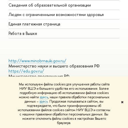
Сведения об образовательной организации
О
Людям с ограниченными возможностями здоровья
Единая платежная страница
Работа в Вышке
http://www.minobrnauki.gov.ru/
Министерство науки и высшего образования РФ
https://edu.gov.ru/
Министерство просвещения РФ
https://elearning.hse.ru/mooc
Мы используем файлы cookies для улучшения работы сайта
Массовые открытые онлайн-курсы
НИУ ВШЭ и большего удобства его использования. Более
подробную информацию об использовании файлов cookies
можно найти
здесь
, наши правила обработки персональных
данных –
здесь
. Продолжая пользоваться сайтом, вы
✖
© НИУ ВШЭ 1993–2026
Адреса и контакты
Условия
подтверждаете, что были проинформированы об
использования материалов
Политика конфиденциальности
Карта
использовании файлов cookies сайтом НИУ ВШЭ и согласны
сайта
с нашими правилами обработки персональных данных. Вы
Шрифты HSE Sans и HSE Slab разработаны в
Школе дизайна НИУ
можете отключить файлы cookies в настройках Вашего
ВШЭ
браузера.
Редактору