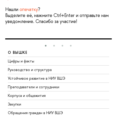
Нашли
опечатку
?
Выделите её, нажмите Ctrl+Enter и отправьте нам
уведомление. Спасибо за участие!
О ВЫШКЕ
Цифры и факты
Л
Руководство и структура
Д
Устойчивое развитие в НИУ ВШЭ
О
Преподаватели и сотрудники
П
Корпуса и общежития
В
Закупки
П
Обращения граждан в НИУ ВШЭ
А