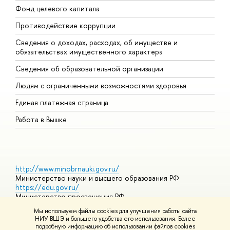
Фонд целевого капитала
Д
Противодействие коррупции
Ц
Сведения о доходах, расходах, об имуществе и
Б
обязательствах имущественного характера
О
Сведения об образовательной организации
О
Людям с ограниченными возможностями здоровья
Единая платежная страница
Работа в Вышке
http://www.minobrnauki.gov.ru/
Министерство науки и высшего образования РФ
https://edu.gov.ru/
Министерство просвещения РФ
https://elearning.hse.ru/mooc
Мы используем файлы cookies для улучшения работы сайта
Массовые открытые онлайн-курсы
НИУ ВШЭ и большего удобства его использования. Более
подробную информацию об использовании файлов cookies