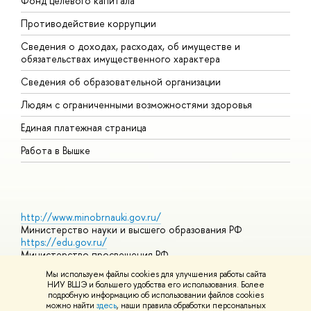
Фонд целевого капитала
Д
Противодействие коррупции
Ц
Сведения о доходах, расходах, об имуществе и
Б
обязательствах имущественного характера
О
Сведения об образовательной организации
О
Людям с ограниченными возможностями здоровья
Единая платежная страница
Работа в Вышке
http://www.minobrnauki.gov.ru/
Министерство науки и высшего образования РФ
https://edu.gov.ru/
Министерство просвещения РФ
https://elearning.hse.ru/mooc
Мы используем файлы cookies для улучшения работы сайта
Массовые открытые онлайн-курсы
НИУ ВШЭ и большего удобства его использования. Более
подробную информацию об использовании файлов cookies
можно найти
здесь
, наши правила обработки персональных