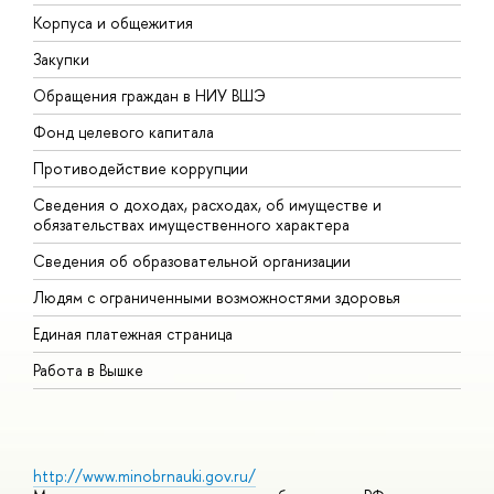
Корпуса и общежития
В
Закупки
П
Обращения граждан в НИУ ВШЭ
А
Фонд целевого капитала
Д
Противодействие коррупции
Ц
Сведения о доходах, расходах, об имуществе и
Б
обязательствах имущественного характера
О
Сведения об образовательной организации
О
Людям с ограниченными возможностями здоровья
Единая платежная страница
Работа в Вышке
http://www.minobrnauki.gov.ru/