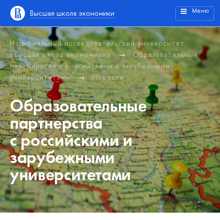
Меню
Высшая школа экономики
Национальный исследовательский университет
«Высшая школа экономики»
Образовательные
партнерства с российскими и зарубежными
университетами
Новости
Образовательные
партнерства
с российскими и
зарубежными
университетами