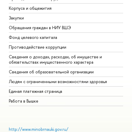
Корпуса и общежития
В
Закупки
П
Обращения граждан в НИУ ВШЭ
А
Фонд целевого капитала
Д
Противодействие коррупции
Ц
Сведения о доходах, расходах, об имуществе и
Б
обязательствах имущественного характера
О
Сведения об образовательной организации
О
Людям с ограниченными возможностями здоровья
Единая платежная страница
Работа в Вышке
http://www.minobrnauki.gov.ru/